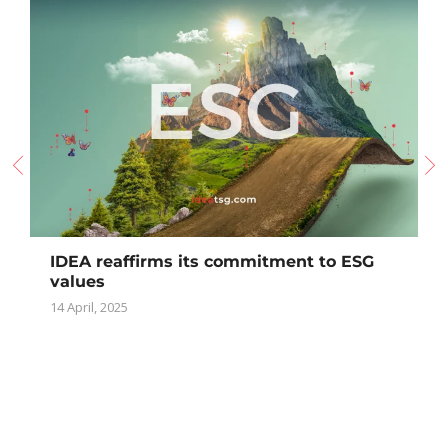
+34 917 034 404
Ingeniería Multidisciplinar | Planta Alimentación
| SAN JOSÉ para Campofrío
Ingeniería de Proyectos ·
Burgos, España
+34 917 034 404
Ingeniería Mecánica y Supervisión | Planta
Alimentación | BIMBO
Ingeniería de Proyectos ·
Guadalajara, España
+34 917 034 404
IDEA reaffirms its commitment to ESG
Ingeniería Mecánica | Planta Agroalimentaria |
values
IPSUM
14 April, 2025
Ingeniería de Proyectos ·
Tarragona, España
+34 917 034 404
Ingeniería Detalle | Planta Petroquímica | Duro
Felguera
Ingeniería de Proyectos ·
Mejillones, Chile
+34 917 034 404