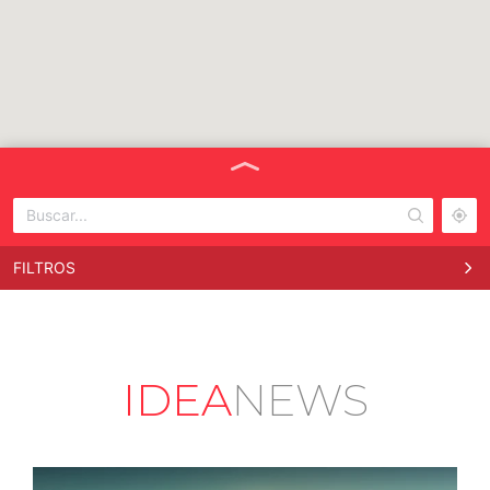
FILTROS
Ingeniería Detalle | Planta Alimentación | El
Pozo
Ingeniería de Proyectos ·
Murcia | España
IDEA
NEWS
+34 917 034 404
Ingeniería Multidisciplinar | Planta de
Tratamiento de Agua | TSK
Ingeniería de Proyectos ·
KUWAIT, Shagaya