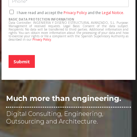
s
i
e
a
l
l
C
I have read and accept the
Privacy Policy
and the
Legal Notice.
*
*
e
a
BASIC DATA PROTECTION INFORMATION
f
s
Data Controller: INGENIERIA Y DISEÑO ESTRUCTURAL AVANZADO, S.L. Purpose:
Management of received requests. Legal Basis: Consent of the data subject.
o
i
Recipients: No data will be transferred to third parties. Additional information and
rights: You can obtain more information about the processing of your data and how
n
l
to exercise your rights or file a complaint with the Spanish Supervisory Authority as
described in our
Privacy Policy
.
o
l
*
a
s
d
Submit
e
v
e
r
i
f
Much more than engineering.
i
c
Digital Consulting, Engineering,
a
Outsourcing and Architecture.
c
i
ó