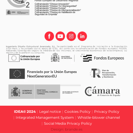
Ingeniería Diseño Estructural Avanzado, S.L.
ha participado en el Programa de Iniciación a la Exportación
ICEX-Next, y ha contado con el apoyo de ICEX, así como con la cofinanciación de Fondos europeos FEDER,
habiendo contribuido según la medida de los mismos, al crecimiento económico de esta empresa, su
región y de España en su conjunto.
IDEA© 2024
|
Legal notice
|
Cookies Policy
|
Privacy Policy
|
Integrated Management System
|
Whistle-blower channel
|
Social Media Privacy Policy
Design: brande.es