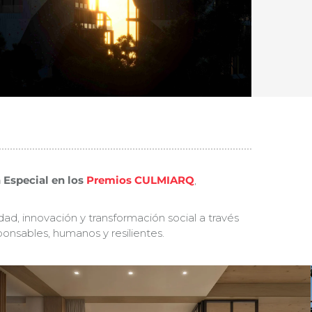
 Especial en los
Premios CULMIARQ
,
ad, innovación y transformación social a través
nsables, humanos y resilientes.