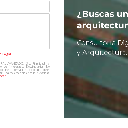
¿Buscas un
arquitectur
Consultoría Dig
y Arquitectura.
o Legal
.
RAL AVANZADO, S.L. Finalidad: la
to del interesado. Destinatarios: No
 obtener información adicional sobre el
tar una reclamación ante la Autoridad
cidad
.