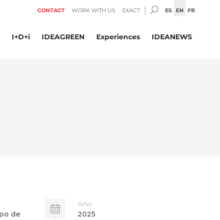
SEARCH:
ES
EN
FR
CONTACT
WORK WITH US
EXACT
I+D+i
IDEAGREEN
Experiences
IDEANEWS
Año
ipo de
2025