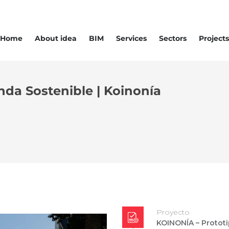
Home
About idea
BIM
Services
Sectors
Projects
enda Sostenible | Koinonía
Proyecto
KOINONÍA – Protot