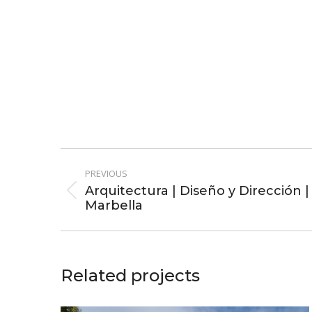
f
i
c
a
c
i
ó
n
*
Project
PREVIOUS
navigation
Arquitectura | Diseño y Dirección | 
Previous
Marbella
project:
Related projects