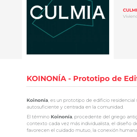
CULM
Vivien
KOINONÍA - Prototipo de Edif
Koinonía
, es un prototipo de edificio residenci
autosuficiente y centrada en la comunidad.
El término
Koinonía
, procedente del griego anti
contexto cada vez más individualista, el diseño 
favorecen el cuidado mutuo, la conexión humana y