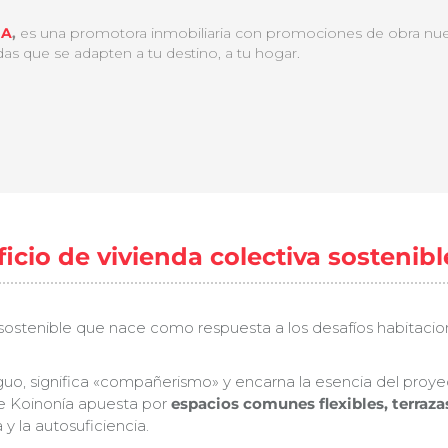
IA
,
es una promotora inmobiliaria con promociones de obra nuev
das que se adapten a tu destino, a tu hogar.
icio de vivienda colectiva sostenibl
al sostenible que nace como respuesta a los desafíos habitac
guo, significa «compañerismo» y encarna la esencia del proye
de Koinonía apuesta por
espacios comunes flexibles, terrazas
 la autosuficiencia.