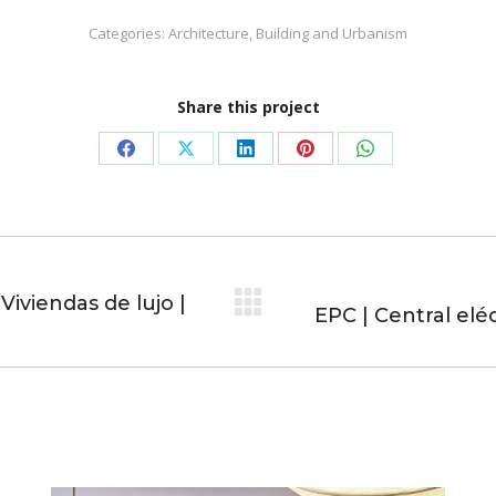
Categories:
Architecture
,
Building and Urbanism
Share this project
Share
Share
Share
Share
Share
on
on
on
on
on
Facebook
X
LinkedIn
Pinterest
WhatsApp
Viviendas de lujo |
EPC | Central elé
Next
project: