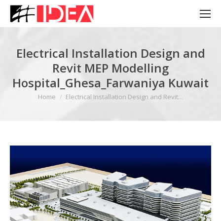
Electrical Installation Design and
Revit MEP Modelling
Hospital_Ghesa_Farwaniya Kuwait
You are here:
Home
Electrical Installation Design and Revit…