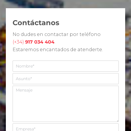
Contáctanos
No dudes en contactar por teléfono
(+34)
917 034 404
.
Estaremos encantados de atenderte.
N
o
m
A
b
s
r
u
M
e
n
e
*
t
n
o
s
*
a
j
e
E