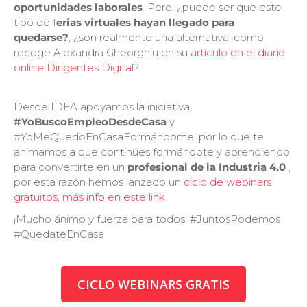
oportunidades laborales
. Pero, ¿puede ser que este
tipo de f
erias virtuales
hayan llegado para
quedarse?
, ¿son realmente una alternativa, como
recoge Alexandra Gheorghiu en su
artículo en el diario
online Dirigentes Digita
l?
Desde IDEA apoyamos la iniciativa,
#YoBuscoEmpleoDesdeCasa
y
#YoMeQuedoEnCasaFormándome, por lo que te
animamos a que continúes formándote y aprendiendo
para convertirte en un
profesional de la Industria 4.0
,
por esta razón hemos lanzado un
ciclo de webinars
gratuitos, más info en este link
.
¡Mucho ánimo y fuerza para todos! #JuntosPodemos
#QuedateEnCasa
CICLO WEBINARS GRATIS