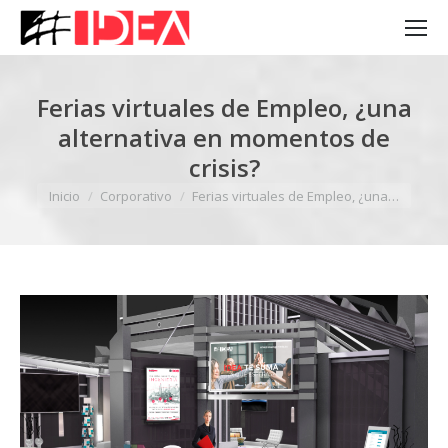
Ferias virtuales de Empleo, ¿una
alternativa en momentos de
crisis?
Estás aquí:
Inicio
Corporativo
Ferias virtuales de Empleo, ¿una…