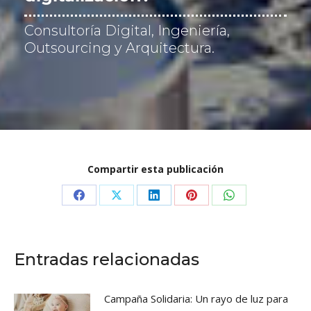
a
c
Consultoría Digital, Ingeniería,
i
ó
Outsourcing y Arquitectura.
n
*
Compartir esta publicación
Share
Share
Share
Share
Share
on
on
on
on
on
Facebook
X
LinkedIn
Pinterest
WhatsApp
Entradas relacionadas
Campaña Solidaria: Un rayo de luz para