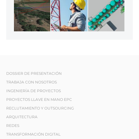
DOSSIER DE PRESENTACIÓN
TRABAJA CON NOSOTROS
INGENIERÍA DE PROYECTOS
PROYECTOS LLAVE EN MANO EPC
RECLUTAMIENTO Y OUTSOURCING
ARQUITECTURA
REDES
TRANSFORMACIÓN DIGITAL