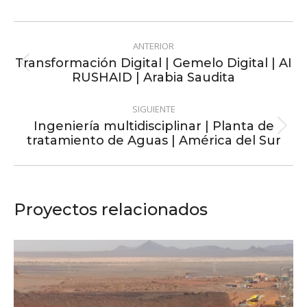
Facebook
X
LinkedIn
Pinterest
WhatsApp
Navegación
ANTERIOR
entre
Transformación Digital | Gemelo Digital | AI
Proyecto
RUSHAID | Arabia Saudita
proyectos
anterior
SIGUIENTE
Ingeniería multidisciplinar | Planta de
Proyecto
tratamiento de Aguas | América del Sur
siguiente
Proyectos relacionados