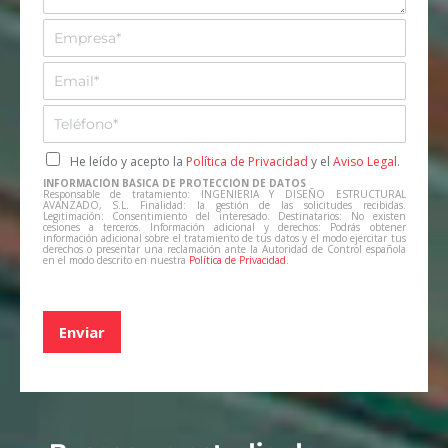
e
E
m
p
E
r
m
e
a
T
s
i
e
a
l
l
C
He leído y acepto la
Política de Privacidad
y el
Aviso Legal
.
*
*
e
a
INFORMACIÓN BÁSICA DE PROTECCIÓN DE DATOS
f
s
Responsable de tratamiento: INGENIERIA Y DISEÑO ESTRUCTURAL
AVANZADO, S.L. Finalidad: la gestión de las solicitudes recibidas.
o
i
Legitimación: Consentimiento del interesado. Destinatarios: No existen
cesiones a terceros. Información adicional y derechos: Podrás obtener
n
l
información adicional sobre el tratamiento de tus datos y el modo ejercitar tus
derechos o presentar una reclamación ante la Autoridad de Control española
o
l
en el modo descrito en nuestra
Política de Privacidad
.
*
a
s
d
Enviar
e
v
e
r
i
f