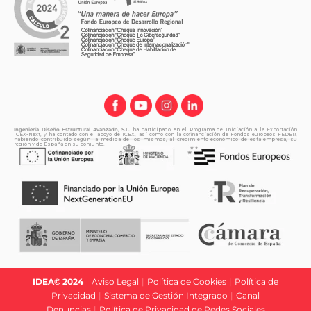
Ingeniería Diseño Estructural Avanzado, S.L.
ha participado en el Programa de Iniciación a la Exportación
ICEX-Next, y ha contado con el apoyo de ICEX, así como con la cofinanciación de Fondos europeos FEDER,
habiendo contribuido según la medida de los mismos, al crecimiento económico de esta empresa, su
región y de España en su conjunto.
IDEA© 2024
|
Aviso Legal
|
Política de Cookies
|
Política de
Privacidad
|
Sistema de Gestión Integrado
|
Canal
Denuncias
|
Política de Privacidad de Redes Sociales