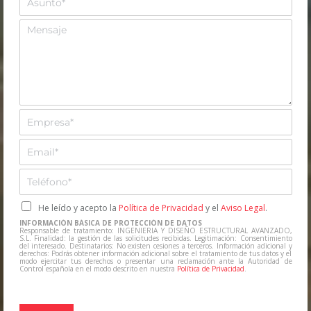
b
s
r
u
M
e
n
e
*
t
n
o
s
*
a
j
e
E
m
p
E
r
m
e
a
T
s
i
e
a
l
l
C
He leído y acepto la
Política de Privacidad
y el
Aviso Legal
.
*
*
e
a
INFORMACIÓN BÁSICA DE PROTECCIÓN DE DATOS
f
s
Responsable de tratamiento: INGENIERIA Y DISEÑO ESTRUCTURAL AVANZADO,
S.L. Finalidad: la gestión de las solicitudes recibidas. Legitimación: Consentimiento
o
i
del interesado. Destinatarios: No existen cesiones a terceros. Información adicional y
derechos: Podrás obtener información adicional sobre el tratamiento de tus datos y el
n
l
modo ejercitar tus derechos o presentar una reclamación ante la Autoridad de
Control española en el modo descrito en nuestra
Política de Privacidad
.
o
l
*
a
s