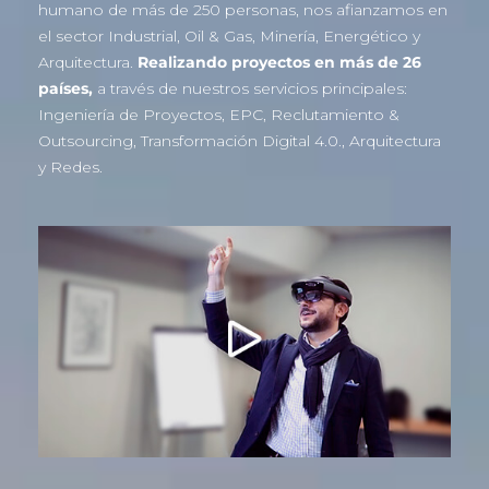
humano de más de 250 personas, nos afianzamos en
el sector Industrial, Oil & Gas, Minería, Energético y
Arquitectura.
Realizando proyectos en más de 26
países,
a través de nuestros servicios principales:
Ingeniería de Proyectos, EPC, Reclutamiento &
Outsourcing, Transformación Digital 4.0., Arquitectura
y Redes.