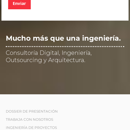
d
Enviar
e
v
e
r
i
f
Mucho más que una ingeniería.
i
c
Consultoría Digital, Ingeniería,
a
Outsourcing y Arquitectura.
c
i
ó
n
*
DOSSIER DE PRESENTACIÓN
TRABAJA CON NOSOTROS
INGENIERÍA DE PROYECTOS