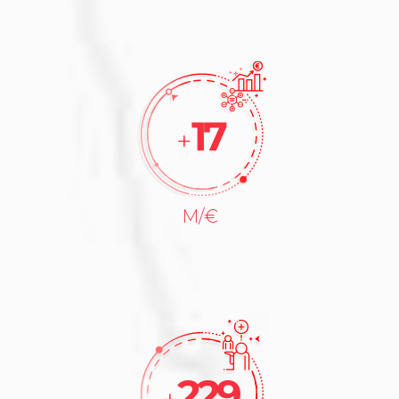
18
+
M/€
241