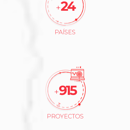
25
+
PAÍSES
962
+
PROYECTOS