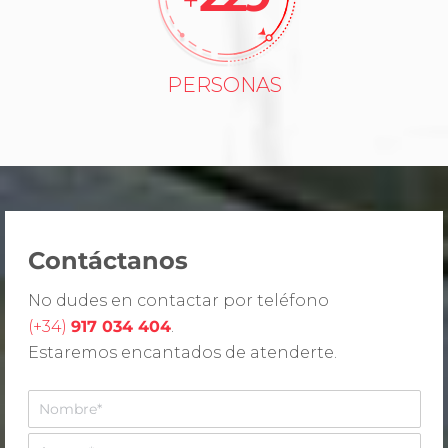
+
PERSONAS
Contáctanos
No dudes en contactar por teléfono
(+34)
917 034 404
.
Estaremos encantados de atenderte.
N
o
m
A