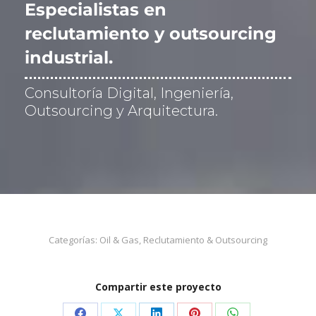
Especialistas en
i
c
reclutamiento y outsourcing
a
industrial.
c
i
ó
Consultoría Digital, Ingeniería,
n
Outsourcing y Arquitectura.
*
Categorías:
Oil & Gas
,
Reclutamiento & Outsourcing
Compartir este proyecto