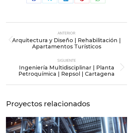
Share
Share
Share
Share
Share
on
on
on
on
on
Facebook
X
LinkedIn
Pinterest
WhatsApp
Navegación
ANTERIOR
entre
Arquitectura y Diseño | Rehabilitación |
Proyecto
Apartamentos Turísticos
proyectos
anterior
SIGUIENTE
Ingeniería Multidisciplinar | Planta
Proyecto
Petroquímica | Repsol | Cartagena
siguiente
Proyectos relacionados