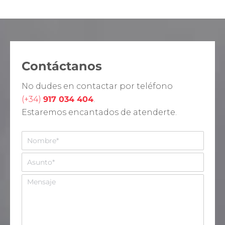
Contáctanos
No dudes en contactar por teléfono
(+34)
917 034 404
.
Estaremos encantados de atenderte.
N
o
m
A
b
s
r
u
M
e
n
e
*
t
n
o
s
*
a