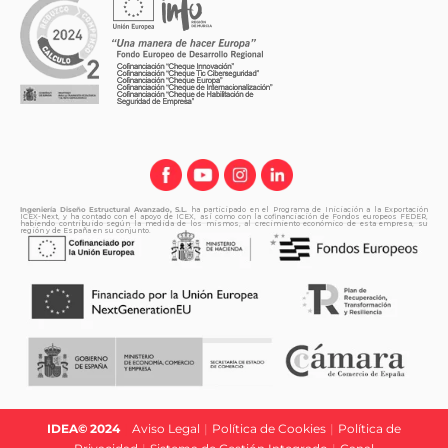
Ingeniería Diseño Estructural Avanzado, S.L.
ha participado en el Programa de Iniciación a la Exportación
ICEX-Next, y ha contado con el apoyo de ICEX, así como con la cofinanciación de Fondos europeos FEDER,
habiendo contribuido según la medida de los mismos, al crecimiento económico de esta empresa, su
región y de España en su conjunto.
IDEA© 2024
|
Aviso Legal
|
Política de Cookies
|
Política de