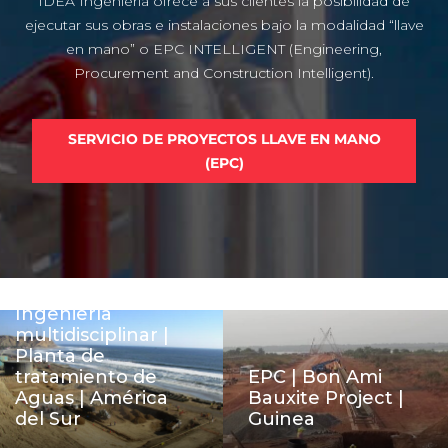
IDEA Ingeniería ofrece a sus clientes la posibilidad de
ejecutar sus obras e instalaciones bajo la modalidad “llave
en mano” o EPC INTELLIGENT (Engineering,
Procurement and Construction Intelligent).
SERVICIO DE PROYECTOS LLAVE EN MANO
(EPC)
Ingeniería
multidisciplinar |
Planta de
tratamiento de
EPC | Bon Ami
Aguas | América
Bauxite Project |
del Sur
Guinea