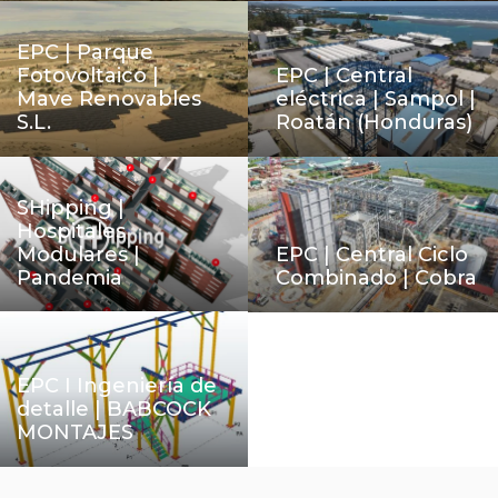
EPC | Parque
Fotovoltaico |
EPC | Central
Mave Renovables
eléctrica | Sampol |
S.L.
Roatán (Honduras)
SHipping |
Hospitales
Modulares |
EPC | Central Ciclo
Pandemia
Combinado | Cobra
EPC I Ingeniería de
detalle | BABCOCK
MONTAJES