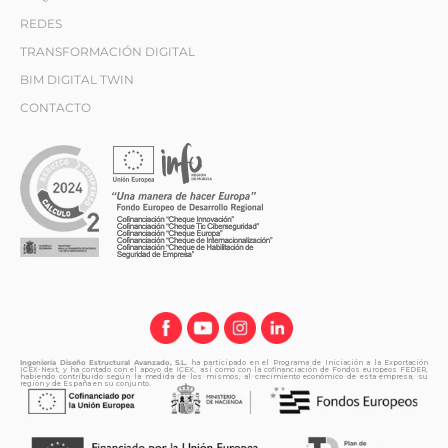
REDES
TRANSFORMACIÓN DIGITAL
BIM DIGITAL TWIN
CONTACTO
Ingeniería Diseño Estructural Avanzado, S.L.
ha participado en el Programa de Iniciación a la Exportación
ICEX-Next, y ha contado con el apoyo de ICEX, así como con la cofinanciación de Fondos europeos FEDER,
habiendo contribuido según la medida de los mismos, al crecimiento económico de esta empresa, su
región y de España en su conjunto.