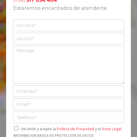
(+34)
917 034 404
.
Estaremos encantados de atenderte.
N
o
m
A
b
s
r
u
M
e
n
e
*
t
n
o
s
*
a
j
e
E
m
p
E
r
m
e
a
T
s
i
e
a
l
l
C
He leído y acepto la
Política de Privacidad
y el
Aviso Legal
.
*
*
e
a
INFORMACIÓN BÁSICA DE PROTECCIÓN DE DATOS