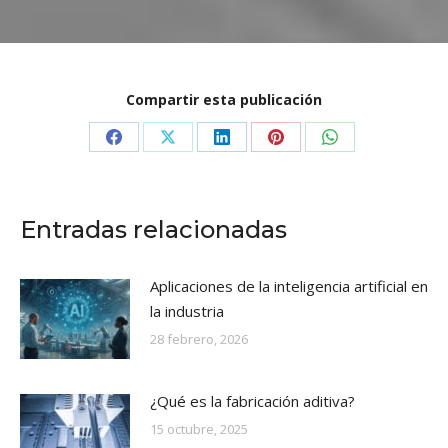
Compartir esta publicación
Share
Share
Share
Share
Share
on
on
on
on
on
Facebook
X
LinkedIn
Pinterest
WhatsApp
Entradas relacionadas
Aplicaciones de la inteligencia artificial en
la industria
28 febrero, 2026
¿Qué es la fabricación aditiva?
15 octubre, 2025