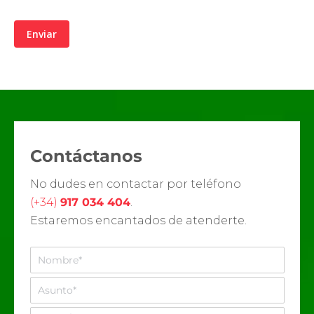
Contáctanos
No dudes en contactar por teléfono
(+34)
917 034 404
.
Estaremos encantados de atenderte.
N
o
m
A
b
s
r
u
M