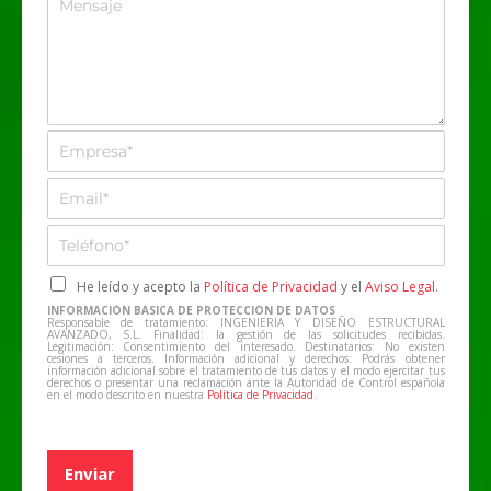
e
n
e
*
t
n
o
s
*
a
j
e
E
m
p
E
r
m
e
a
T
s
i
e
a
l
l
C
He leído y acepto la
Política de Privacidad
y el
Aviso Legal
.
*
*
e
a
INFORMACIÓN BÁSICA DE PROTECCIÓN DE DATOS
f
s
Responsable de tratamiento: INGENIERIA Y DISEÑO ESTRUCTURAL
AVANZADO, S.L. Finalidad: la gestión de las solicitudes recibidas.
o
i
Legitimación: Consentimiento del interesado. Destinatarios: No existen
cesiones a terceros. Información adicional y derechos: Podrás obtener
n
l
información adicional sobre el tratamiento de tus datos y el modo ejercitar tus
derechos o presentar una reclamación ante la Autoridad de Control española
o
l
en el modo descrito en nuestra
Política de Privacidad
.
*
a
s
d
Enviar
e