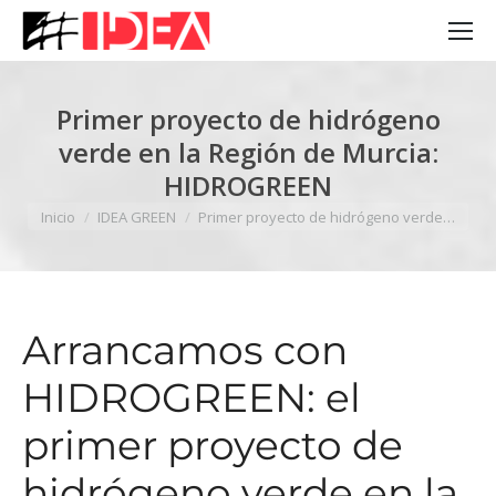
Primer proyecto de hidrógeno
verde en la Región de Murcia:
HIDROGREEN
Estás aquí:
Inicio
IDEA GREEN
Primer proyecto de hidrógeno verde…
Arrancamos con
HIDROGREEN: el
primer proyecto de
hidrógeno verde en la