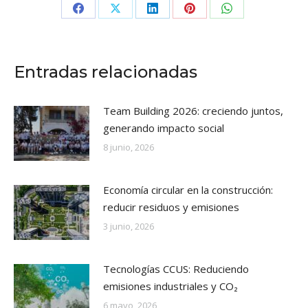
Share
Share
Share
Share
Share
on
on
on
on
on
Facebook
X
LinkedIn
Pinterest
WhatsApp
Entradas relacionadas
Team Building 2026: creciendo juntos,
generando impacto social
8 junio, 2026
Economía circular en la construcción:
reducir residuos y emisiones
3 junio, 2026
Tecnologías CCUS: Reduciendo
emisiones industriales y CO₂
6 mayo, 2026