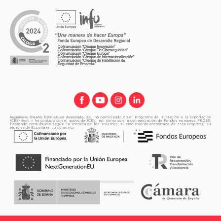
Ingeniería Diseño Estructural Avanzado, S.L.
ha participado en el Programa de Iniciación a la Exportación
ICEX-Next, y ha contado con el apoyo de ICEX, así como con la cofinanciación de Fondos europeos FEDER,
habiendo contribuido según la medida de los mismos, al crecimiento económico de esta empresa, su
región y de España en su conjunto.