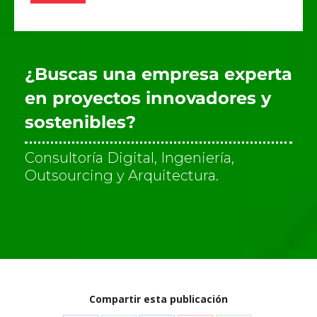
v
e
r
i
f
¿Buscas una empresa experta
i
c
en proyectos innovadores y
a
sostenibles?
c
i
ó
Consultoría Digital, Ingeniería,
n
Outsourcing y Arquitectura.
*
Compartir esta publicación