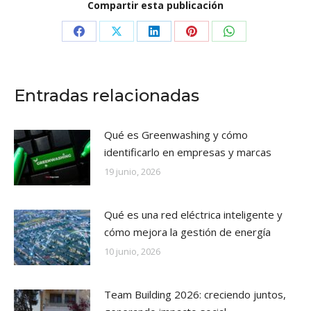
Compartir esta publicación
Share
Share
Share
Share
Share
on
on
on
on
on
Facebook
X
LinkedIn
Pinterest
WhatsApp
Entradas relacionadas
Qué es Greenwashing y cómo
identificarlo en empresas y marcas
19 junio, 2026
Qué es una red eléctrica inteligente y
cómo mejora la gestión de energía
10 junio, 2026
Team Building 2026: creciendo juntos,