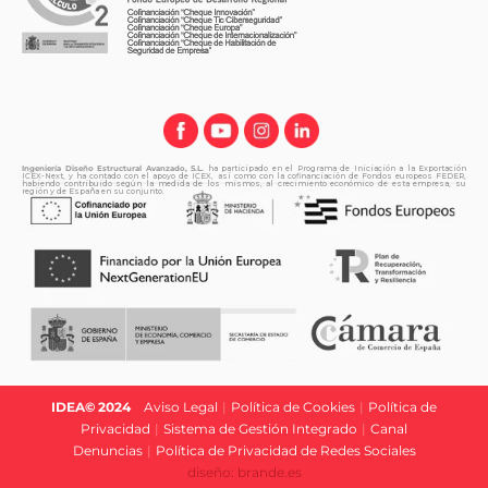
Ingeniería Diseño Estructural Avanzado, S.L.
ha participado en el Programa de Iniciación a la Exportación
ICEX-Next, y ha contado con el apoyo de ICEX, así como con la cofinanciación de Fondos europeos FEDER,
habiendo contribuido según la medida de los mismos, al crecimiento económico de esta empresa, su
región y de España en su conjunto.
IDEA© 2024
|
Aviso Legal
|
Política de Cookies
|
Política de
Privacidad
|
Sistema de Gestión Integrado
|
Canal
Denuncias
|
Política de Privacidad de Redes Sociales
diseño: brande.es