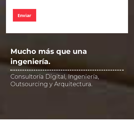
s
d
Enviar
e
v
e
r
i
f
Mucho más que una
i
c
ingeniería.
a
c
Consultoría Digital, Ingeniería,
i
ó
Outsourcing y Arquitectura.
n
*