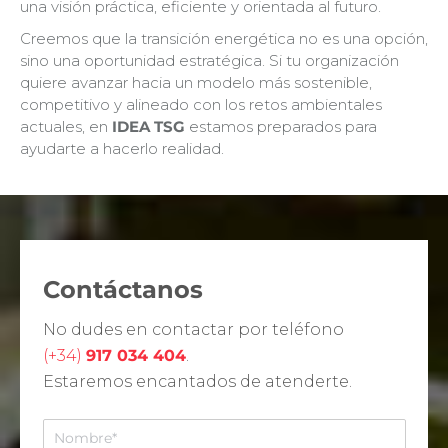
una visión práctica, eficiente y orientada al futuro.
Creemos que la transición energética no es una opción,
sino una oportunidad estratégica. Si tu organización
quiere avanzar hacia un modelo más sostenible,
competitivo y alineado con los retos ambientales
actuales, en
IDEA TSG
estamos preparados para
ayudarte a hacerlo realidad.
Contáctanos
No dudes en contactar por teléfono
(+34)
917 034 404
.
Estaremos encantados de atenderte.
N