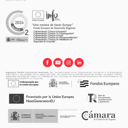
Ingeniería Diseño Estructural Avanzado, S.L.
ha participado en el Programa de Iniciación a la Exportación
ICEX-Next, y ha contado con el apoyo de ICEX, así como con la cofinanciación de Fondos europeos FEDER,
habiendo contribuido según la medida de los mismos, al crecimiento económico de esta empresa, su
región y de España en su conjunto.