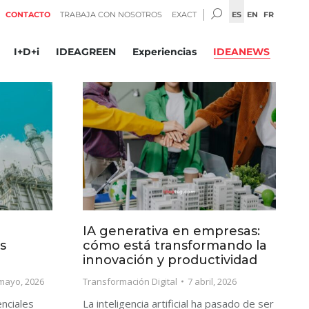
BUSCAR:
ES
EN
FR
CONTACTO
TRABAJA CON NOSOTROS
EXACT
I+D+i
IDEAGREEN
Experiencias
IDEANEWS
IA generativa en empresas:
s
cómo está transformando la
innovación y productividad
mayo, 2026
Transformación Digital
7 abril, 2026
nciales
La inteligencia artificial ha pasado de ser