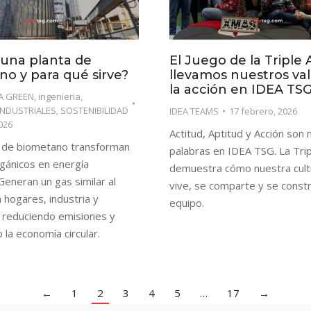
 una planta de
El Juego de la Triple A
o y para qué sirve?
llevamos nuestros val
la acción en IDEA TS
A GREEN
,
ingenieria
,
INDUSTRIALES
,
SOSTENIBILIDAD
IDEA TEAMS
17 febrero, 2026
026
Actitud, Aptitud y Acción son
s de biometano transforman
palabras en IDEA TSG. La Tri
gánicos en energía
demuestra cómo nuestra cult
Generan un gas similar al
vive, se comparte y se const
a hogares, industria y
equipo.
 reduciendo emisiones y
la economía circular.
←
1
2
3
4
5
…
17
→