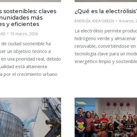
 sostenibles: claves
¿Qué es la electrólisis
munidades más
ENERGÍA
,
IDEA GREEN
4 marzo, 
es y eficientes
La electrólisis permite produc
DAD
15 marzo, 2026
hidrógeno verde y almacenar
 de ciudad sostenible ha
renovable, convirtiéndose en
er un objetivo teórico a
tecnología clave para un mod
 en una prioridad real, debido
energético limpio y sostenible
tualidad está altamente
 por el crecimiento urbano