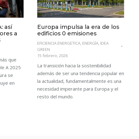
: así
Europa impulsa la era de los
ores a
edificios 0 emisiones
G
EFICIENCIA ENERGETICA
,
ENERGÍA
,
IDEA
GREEN
15 febrero, 2026
 más que
La transición hacia la sostenibilidad
ple A 2025
además de ser una tendencia popular en
ura se
la actualidad, fundamentalmente es una
ruye en
necesidad imperante para Europa y el
resto del mundo.