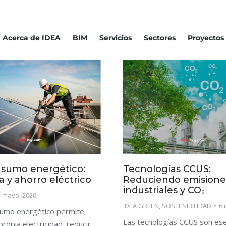
Acerca de IDEA
BIM
Servicios
Sectores
Proyectos
sumo energético:
Tecnologías CCUS:
ia y ahorro eléctrico
Reduciendo emisione
industriales y CO₂
3 mayo, 2026
IDEA GREEN
,
SOSTENIBILIDAD
6 
sumo energético permite
Las tecnologías CCUS son ese
ropia electricidad, reducir