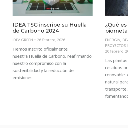
IDEA TSG inscribe su Huella
¿Qué es
de Carbono 2024
biometan
IDEA GREEN
26 febrero, 2026
ENERGÍA
,
IDE
PROYECTOS 
Hemos inscrito oficialmente
20 febrero, 2
nuestra Huella de Carbono, reafirmando
Las planta
nuestro compromiso con la
residuos or
sostenibilidad y la reducción de
renovable. 
emisiones.
natural par
transporte,
fomentando 