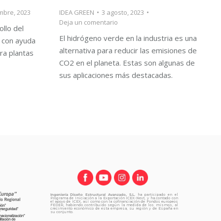
mbre, 2023
IDEA GREEN
3 agosto, 2023
Deja un comentario
llo del
El hidrógeno verde en la industria es una
 con ayuda
alternativa para reducir las emisiones de
ra plantas
CO2 en el planeta. Estas son algunas de
sus aplicaciones más destacadas.
Ingeniería Diseño Estructural Avanzado, S.L.
ha participado en el
Programa de Iniciación a la Exportación ICEX-Next, y ha contado con
el apoyo de ICEX, así como con la cofinanciación de Fondos europeos
FEDER, habiendo contribuido según la medida de los mismos, al
crecimiento económico de esta empresa, su región y de España en
su conjunto.