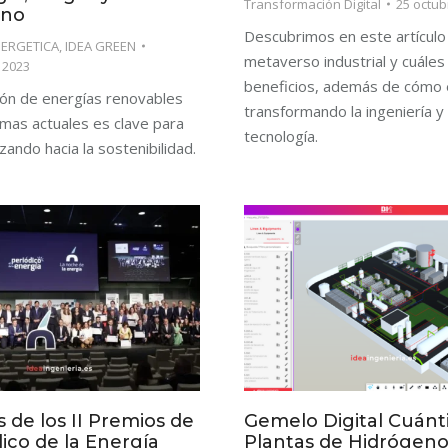
Transformación Digital
25 octub
ano
Descubrimos en este artículo
NERGETICA
,
IDEA GREEN
metaverso industrial y cuáles
 2023
beneficios, además de cómo 
ión de energías renovables
transformando la ingeniería y 
emas actuales es clave para
tecnología.
zando hacia la sostenibilidad.
s de los II Premios de
Gemelo Digital Cuánt
dico de la Energía
Plantas de Hidrógen