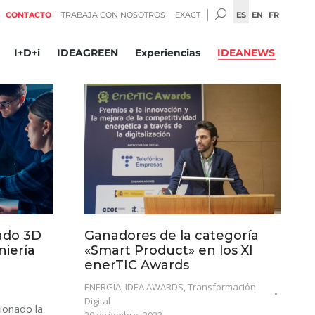
BUSCAR:
ES
EN
FR
CONTACTO
TRABAJA CON NOSOTROS
EXACT
I+D+i
IDEAGREEN
Experiencias
IDEANEWS
ado 3D
Ganadores de la categoría
niería
«Smart Product» en los XI
enerTIC Awards
ENERGÍA
,
IDEA AWARDS
,
Transformación
Digital
ionado la
20 diciembre, 2023