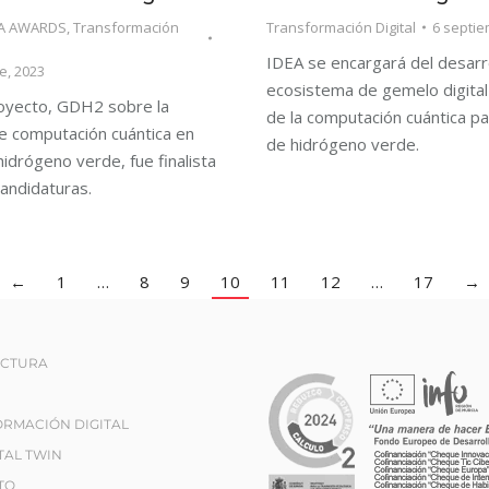
EA AWARDS
,
Transformación
Transformación Digital
6 septie
IDEA se encargará del desarro
e, 2023
ecosistema de gemelo digital
oyecto, GDH2 sobre la
de la computación cuántica pa
de computación cuántica en
de hidrógeno verde.
hidrógeno verde, fue finalista
andidaturas.
←
1
…
8
9
10
11
12
…
17
→
ECTURA
RMACIÓN DIGITAL
TAL TWIN
TO