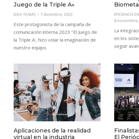
Juego de la Triple A»
Biomet
IDEA TEAMS
7 diciembre, 2023
EFICIENCIA E
8 noviembre,
Este protagonista de la campaña de
La integrac
comunicación interna 2023 ‘’El Juego de
en los sist
la Triple A’, hizo volar la imaginación de
seguir avan
nuestro equipo.
Aplicaciones de la realidad
Finalista
virtual en la industria
El Perió