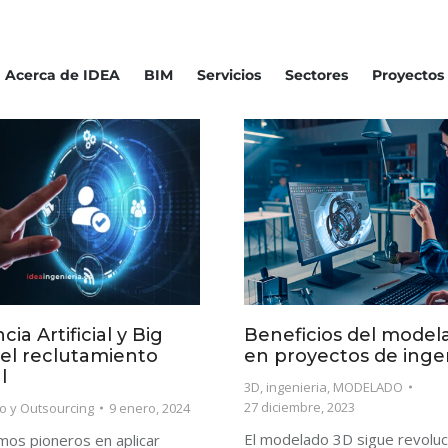
Acerca de IDEA
BIM
Servicios
Sectores
Proyectos
cia Artificial y Big
Beneficios del model
el reclutamiento
en proyectos de inge
l
3D
,
ingenieria
,
MODELADO
27 diciembre, 2023
o y Outsourcing
9 enero, 2024
El modelado 3D sigue revoluc
os pioneros en aplicar