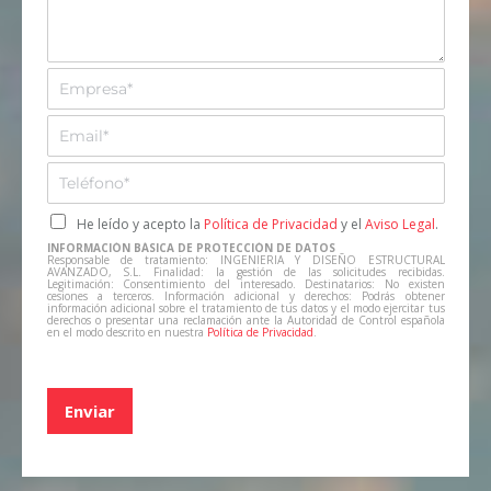
s
*
a
j
e
E
m
p
E
r
m
e
a
T
s
i
e
a
l
l
C
He leído y acepto la
Política de Privacidad
y el
Aviso Legal
.
*
*
e
a
INFORMACIÓN BÁSICA DE PROTECCIÓN DE DATOS
f
s
Responsable de tratamiento: INGENIERIA Y DISEÑO ESTRUCTURAL
AVANZADO, S.L. Finalidad: la gestión de las solicitudes recibidas.
o
i
Legitimación: Consentimiento del interesado. Destinatarios: No existen
cesiones a terceros. Información adicional y derechos: Podrás obtener
n
l
información adicional sobre el tratamiento de tus datos y el modo ejercitar tus
derechos o presentar una reclamación ante la Autoridad de Control española
o
l
en el modo descrito en nuestra
Política de Privacidad
.
*
a
s
d
Enviar
e
v
e
r