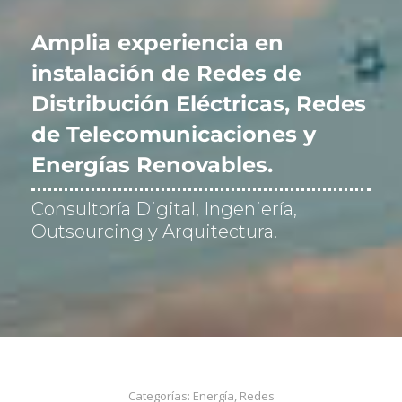
i
f
Amplia experiencia en
i
c
instalación de Redes de
a
Distribución Eléctricas, Redes
c
i
de Telecomunicaciones y
ó
n
Energías Renovables.
*
Consultoría Digital, Ingeniería,
Outsourcing y Arquitectura.
Categorías:
Energía
,
Redes