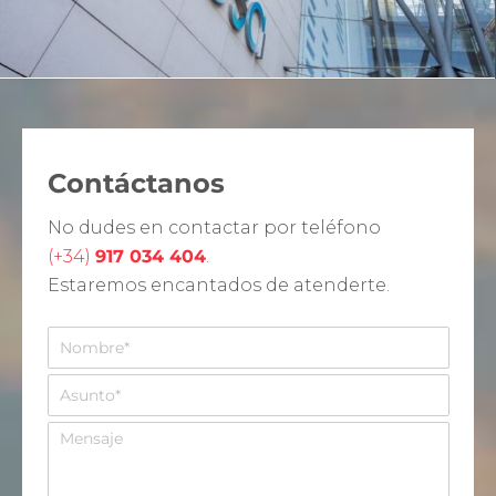
Contáctanos
No dudes en contactar por teléfono
(+34)
917 034 404
.
Estaremos encantados de atenderte.
N
o
m
A
b
s
r
u
M
e
n
e
*
t
n
o