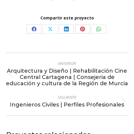
Compartir este proyecto
Share
Share
Share
Share
Share
on
on
on
on
on
Facebook
X
LinkedIn
Pinterest
WhatsApp
Navegación
ANTERIOR
entre
Arquitectura y Diseño | Rehabilitación Cine
Central Cartagena | Consejeria de
Proyecto
proyectos
educación y cultura de la Región de Murcia
anterior
SIGUIENTE
Ingenieros Civiles | Perfiles Profesionales
Proyecto
siguiente