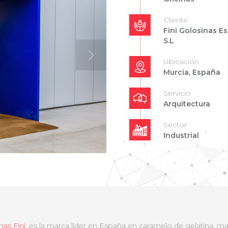
Cliente:
Fini Golosinas E
S.L
Ubicación
Murcia, España
Servicio
Arquitectura
Sector
Industrial
nas Fini
, es la marca líder en España en caramelo de gelatina, mar