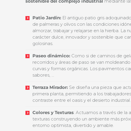
sostenible del complejo industrial
mediante las
Patio Jardín:
El antiguo patio gris adoquinad
de palmeras y olivos con las condiciones idóne
almorzar, trabajar y relajarse en la hierba. La 
carácter dulce, innovador y sostenible que car
golosinas.
Paseo dinámico:
Como si de caminos de gelat
recorridos y áreas de paso se van moldeando 
curvas y formas orgánicas. Los pavimentos ca
sabores, …
Terraza Mirador:
Se diseña una pieza que act
primera planta, permitiendo a los trabajadores sa
contraste entre el oasis y el desierto industrial.
Colores y Texturas
: Actuamos a través de la 
texturas construyendo un ambiente más próxi
entorno optimista, divertido y amable.