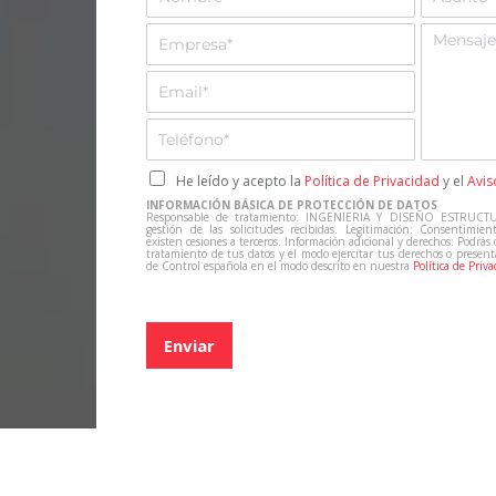
o
s
m
u
E
M
b
n
m
e
r
t
p
n
E
e
o
r
s
m
*
*
e
a
a
T
s
j
i
e
a
e
l
l
C
He leído y acepto la
Política de Privacidad
y el
Avis
*
*
e
a
INFORMACIÓN BÁSICA DE PROTECCIÓN DE DATOS
f
s
Responsable de tratamiento: INGENIERIA Y DISEÑO ESTRUCTU
gestión de las solicitudes recibidas. Legitimación: Consentimien
o
i
existen cesiones a terceros. Información adicional y derechos: Podrás
tratamiento de tus datos y el modo ejercitar tus derechos o presen
n
l
de Control española en el modo descrito en nuestra
Política de Priva
o
l
*
a
s
Enviar
d
e
v
e
r
i
f