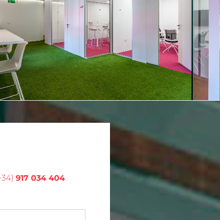
+34)
917 034 404
.