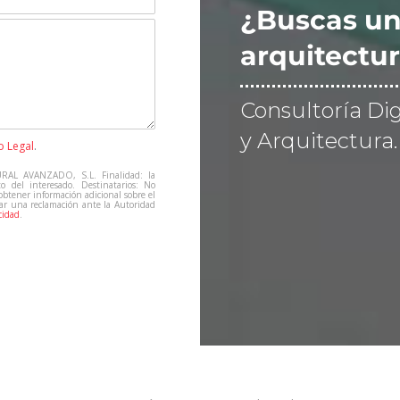
¿Buscas un
arquitectur
Consultoría Dig
y Arquitectura.
o Legal
.
RAL AVANZADO, S.L. Finalidad: la
to del interesado. Destinatarios: No
 obtener información adicional sobre el
tar una reclamación ante la Autoridad
cidad
.