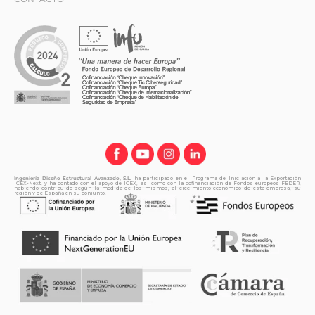
Ingeniería Diseño Estructural Avanzado, S.L.
ha participado en el Programa de Iniciación a la Exportación
ICEX-Next, y ha contado con el apoyo de ICEX, así como con la cofinanciación de Fondos europeos FEDER,
habiendo contribuido según la medida de los mismos, al crecimiento económico de esta empresa, su
región y de España en su conjunto.