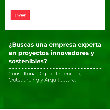
*
a
s
d
Enviar
e
v
e
r
i
f
¿Buscas una empresa experta
i
c
en proyectos innovadores y
a
sostenibles?
c
i
ó
Consultoría Digital, Ingeniería,
n
Outsourcing y Arquitectura.
*