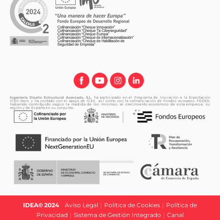
Ingeniería Diseño Estructural Avanzado, S.L.
ha participado en el Programa de Iniciación a la Exportación
ICEX-Next, y ha contado con el apoyo de ICEX, así como con la cofinanciación de Fondos europeos FEDER,
habiendo contribuido según la medida de los mismos, al crecimiento económico de esta empresa, su
región y de España en su conjunto.
IDEA© 2024
|
Aviso Legal
|
Política de Cookies
|
Política de
Privacidad
|
Sistema de Gestión Integrado
|
Canal