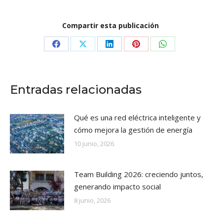
Compartir esta publicación
Share
Share
Share
Share
Share
on
on
on
on
on
Facebook
X
LinkedIn
Pinterest
WhatsApp
Entradas relacionadas
Qué es una red eléctrica inteligente y
cómo mejora la gestión de energía
10 junio, 2026
Team Building 2026: creciendo juntos,
generando impacto social
8 junio, 2026