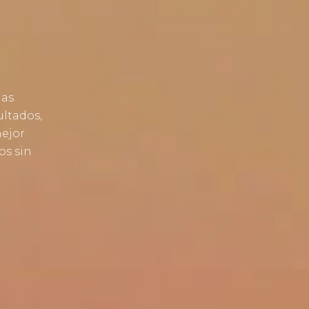
las
ultados,
mejor
os sin