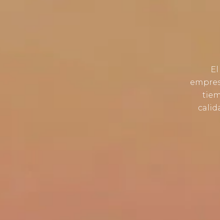
El
empresa
tiem
calid