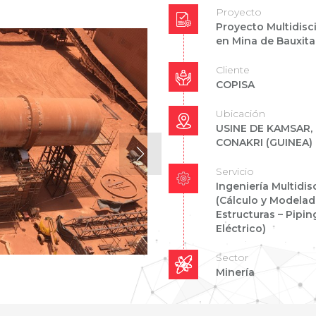
Proyecto
Proyecto Multidisci
en Mina de Bauxita
Cliente
COPISA
Ubicación
USINE DE KAMSAR,
CONAKRI (GUINEA)
Servicio
Ingeniería Multidis
(Cálculo y Modela
Estructuras – Pipin
Eléctrico)
Sector
Minería