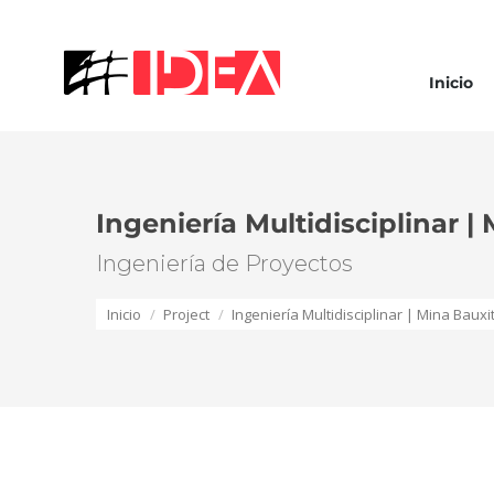
Inicio
Ingeniería Multidisciplinar |
Ingeniería de Proyectos
Estás aquí:
Inicio
Project
Ingeniería Multidisciplinar | Mina Baux