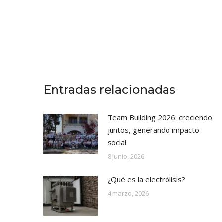
r
i
f
i
c
a
c
i
ó
Entradas relacionadas
n
*
Team Building 2026: creciendo
juntos, generando impacto
social
8 junio, 2026
¿Qué es la electrólisis?
4 marzo, 2026