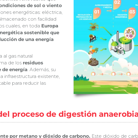
ndiciones de sol o viento
ones energéticas: eléctrica,
almacenado con facilidad
os cuales, en toda
Europa
energética sostenible que
oducción de una energía
 al gas natural
ema de los
residuos
e de energía
. Además, su
infraestructura existente,
table para reducir las
del proceso de digestión anaerobi
nte por metano y dióxido de carbono.
Este dióxido de car