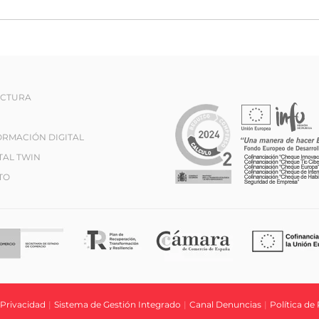
ECTURA
RMACIÓN DIGITAL
TAL TWIN
TO
 Privacidad
|
Sistema de Gestión Integrado
|
Canal Denuncias
|
Política de