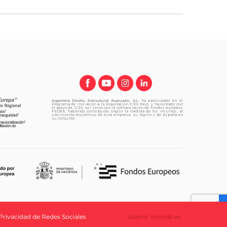
Ingeniería Diseño Estructural Avanzado, S.L.
ha participado en el
Programa de Iniciación a la Exportación ICEX-Next, y ha contado con
el apoyo de ICEX, así como con la cofinanciación de Fondos europeos
FEDER, habiendo contribuido según la medida de los mismos, al
crecimiento económico de esta empresa, su región y de España en
su conjunto.
 Privacidad de Redes Sociales
diseño: brande.es