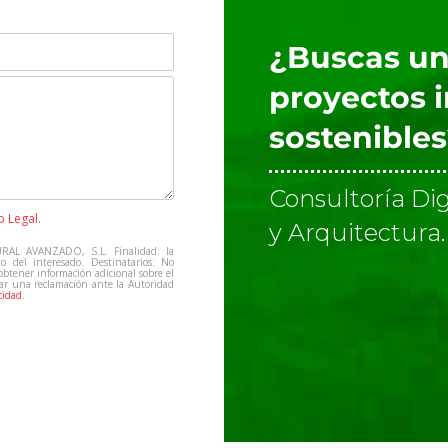
¿Buscas un
proyectos 
sostenible
Consultoría Dig
o Legal
.
y Arquitectura.
RAL AVANZADO, S.L. Finalidad: la
to del interesado. Destinatarios: No
 obtener información adicional sobre el
tar una reclamación ante la Autoridad
cidad
.