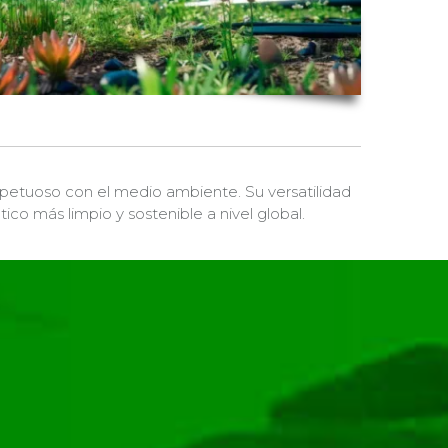
spetuoso con el medio ambiente. Su versatilidad
co más limpio y sostenible a nivel global.