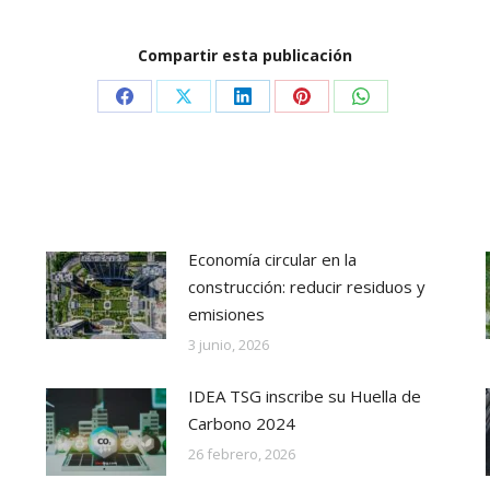
Compartir esta publicación
Share
Share
Share
Share
Share
on
on
on
on
on
Facebook
X
LinkedIn
Pinterest
WhatsApp
Economía circular en la
construcción: reducir residuos y
emisiones
3 junio, 2026
IDEA TSG inscribe su Huella de
Carbono 2024
26 febrero, 2026