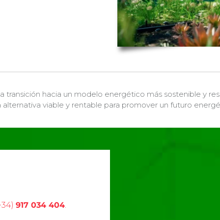
a transición hacia un modelo energético más sostenible y re
lternativa viable y rentable para promover un futuro energéti
+34)
917 034 404
.