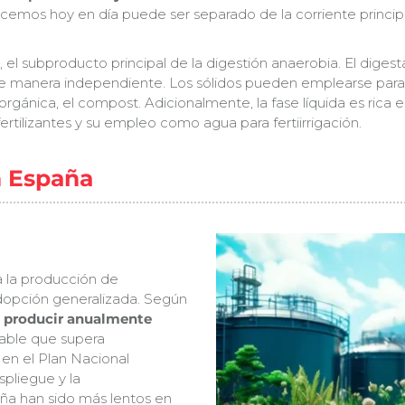
nocemos hoy en día puede ser separado de la corriente princ
, el subproducto principal de la digestión anaerobia. El diges
s de manera independiente. Los sólidos pueden emplearse par
ánica, el compost. Adicionalmente, la fase líquida es rica en
ertilizantes y su empleo como agua para fertiirrigación.
n España
a la producción de
adopción generalizada. Según
e
producir anualmente
erable que supera
 en el Plan Nacional
spliegue y la
ña han sido más lentos en