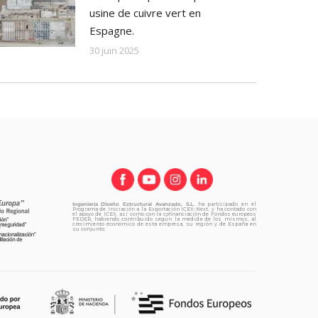
usine de cuivre vert en
Espagne.
30 juin 2025
Ingeniería Diseño Estructural Avanzado, S.L.
ha participado en el
Programa de Iniciación a la Exportación ICEX-Next, y ha contado con
el apoyo de ICEX, así como con la cofinanciación de Fondos europeos
FEDER, habiendo contribuido según la medida de los mismos, al
crecimiento económico de esta empresa, su región y de España en
su conjunto.