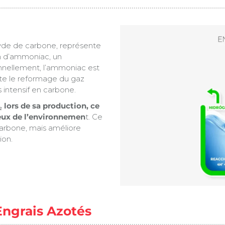
xyde de carbone, représente
on d’ammoniac, un
onnellement, l’ammoniac est
te le reformage du gaz
 intensif en carbone.
 lors de sa production, ce
eux de l’environnemen
t. Ce
arbone, mais améliore
ion.
ngrais Azotés