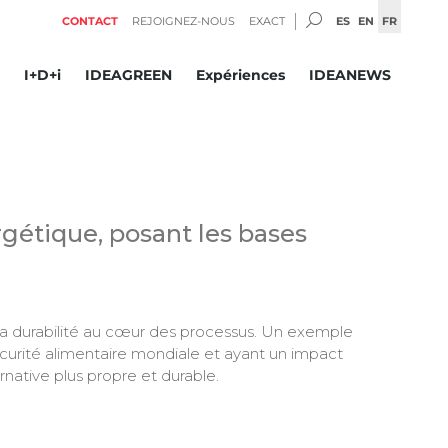
SEARCH:
ES
EN
FR
CONTACT
REJOIGNEZ-NOUS
EXACT
I+D+i
IDEAGREEN
Expériences
IDEANEWS
rgétique, posant les bases
 la durabilité au cœur des processus. Un exemple
sécurité alimentaire mondiale et ayant un impact
ernative plus propre et durable.