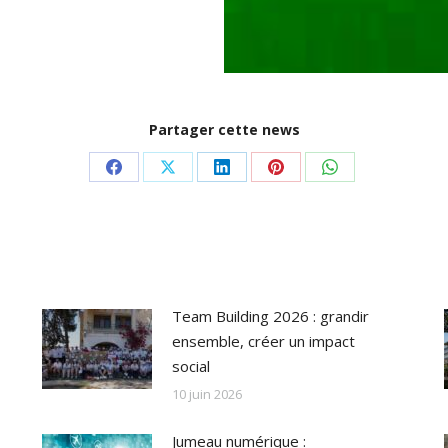
Partager cette news
Share
Share
Share
Share
Share
on
on
on
on
on
Facebook
X
LinkedIn
Pinterest
WhatsApp
Team Building 2026 : grandir
ensemble, créer un impact
social
10 juin 2026
Jumeau numérique :