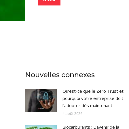
d
e
v
e
r
i
f
i
c
a
c
i
ó
Nouvelles connexes
n
*
Qu’est-ce que le Zero Trust et
pourquoi votre entreprise doit
l’adopter dès maintenant
4 août 2026
Biocarburants : L’avenir de la