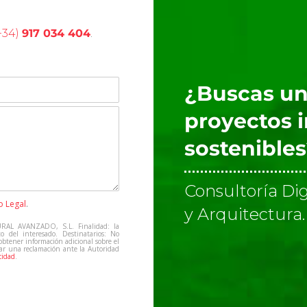
+34)
917 034 404
.
¿Buscas un
proyectos 
sostenible
Consultoría Dig
o Legal
.
y Arquitectura.
RAL AVANZADO, S.L. Finalidad: la
to del interesado. Destinatarios: No
 obtener información adicional sobre el
tar una reclamación ante la Autoridad
cidad
.