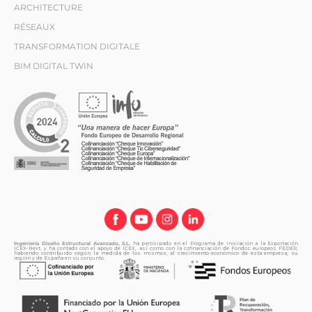
ARCHITECTURE
RÉSEAUX
TRANSFORMATION DIGITALE
BIM DIGITAL TWIN
Ingeniería Diseño Estructural Avanzado, S.L.
ha participado en el Programa de Iniciación a la Exportación
ICEX-Next, y ha contado con el apoyo de ICEX, así como con la cofinanciación de Fondos europeos FEDER,
habiendo contribuido según la medida de los mismos, al crecimiento económico de esta empresa, su
región y de España en su conjunto.