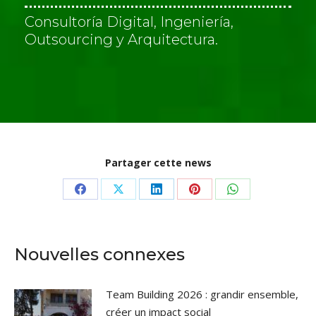
ó
Consultoría Digital, Ingeniería,
n
Outsourcing y Arquitectura.
*
Partager cette news
Share
Share
Share
Share
Share
on
on
on
on
on
Facebook
X
LinkedIn
Pinterest
WhatsApp
Nouvelles connexes
Team Building 2026 : grandir ensemble,
créer un impact social