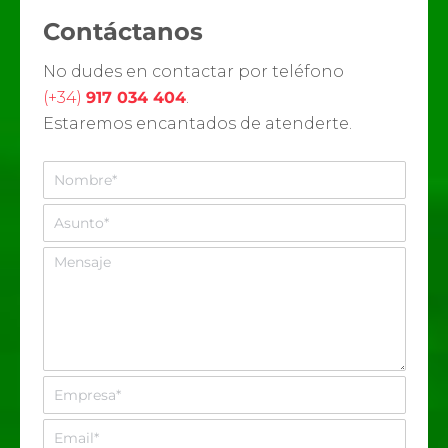
Contáctanos
No dudes en contactar por teléfono
(+34)
917 034 404
.
Estaremos encantados de atenderte.
N
o
m
A
b
s
r
u
M
e
n
e
*
t
n
o
s
*
a
j
e
E
m
p
E
r
m