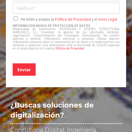
e
a
T
s
i
e
a
l
l
C
He leído y acepto la
Política de Privacidad
y el
Aviso Legal
.
*
*
e
a
INFORMACIÓN BÁSICA DE PROTECCIÓN DE DATOS
f
s
Responsable de tratamiento: INGENIERIA Y DISEÑO ESTRUCTURAL
AVANZADO, S.L. Finalidad: la gestión de las solicitudes recibidas.
o
i
Legitimación: Consentimiento del interesado. Destinatarios: No existen
cesiones a terceros. Información adicional y derechos: Podrás obtener
n
l
información adicional sobre el tratamiento de tus datos y el modo ejercitar tus
derechos o presentar una reclamación ante la Autoridad de Control española
o
l
en el modo descrito en nuestra
Política de Privacidad
.
*
a
s
d
Enviar
e
v
e
r
i
f
¿Buscas soluciones de
i
c
digitalización?
a
c
Consultoría Digital, Ingeniería,
i