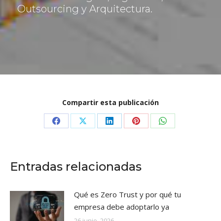
ó
Outsourcing y Arquitectura.
n
*
Compartir esta publicación
Share
Share
Share
Share
Share
on
on
on
on
on
Facebook
X
LinkedIn
Pinterest
WhatsApp
Entradas relacionadas
Qué es Zero Trust y por qué tu
empresa debe adoptarlo ya
26 junio, 2026