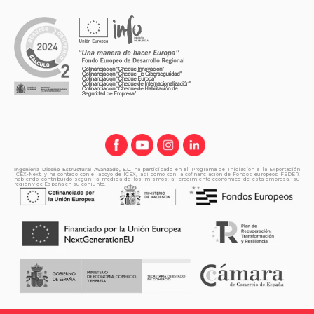
Ingeniería Diseño Estructural Avanzado, S.L.
ha participado en el Programa de Iniciación a la Exportación
ICEX-Next, y ha contado con el apoyo de ICEX, así como con la cofinanciación de Fondos europeos FEDER,
habiendo contribuido según la medida de los mismos, al crecimiento económico de esta empresa, su
región y de España en su conjunto.