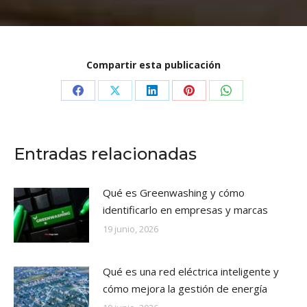
Compartir esta publicación
Share
Share
Share
Share
Share
on
on
on
on
on
Facebook
X
LinkedIn
Pinterest
WhatsApp
Entradas relacionadas
Qué es Greenwashing y cómo
identificarlo en empresas y marcas
19 junio, 2026
Qué es una red eléctrica inteligente y
cómo mejora la gestión de energía