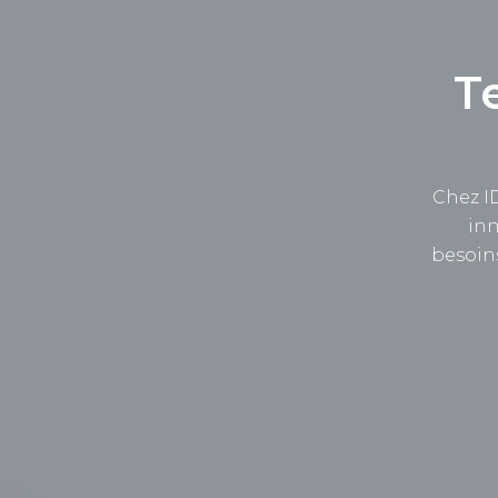
T
Chez I
inn
besoins