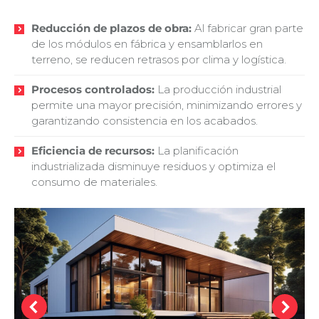
Reducción de plazos de obra:
Al fabricar gran parte
de los módulos en fábrica y ensamblarlos en
terreno, se reducen retrasos por clima y logística.
Procesos controlados:
La producción industrial
permite una mayor precisión, minimizando errores y
garantizando consistencia en los acabados.
Eficiencia de recursos:
La planificación
industrializada disminuye residuos y optimiza el
consumo de materiales.