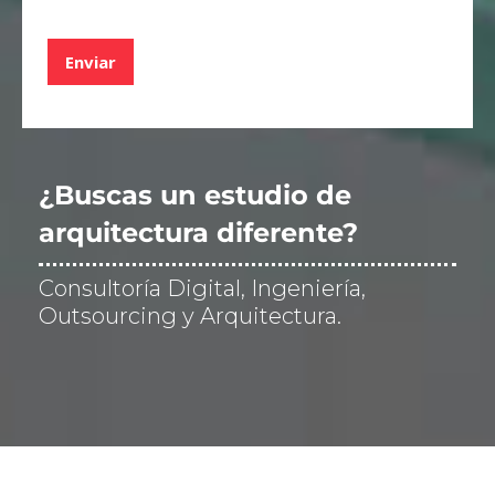
a
s
d
Enviar
e
v
e
r
i
f
¿Buscas un estudio de
i
c
arquitectura diferente?
a
c
Consultoría Digital, Ingeniería,
i
ó
Outsourcing y Arquitectura.
n
*