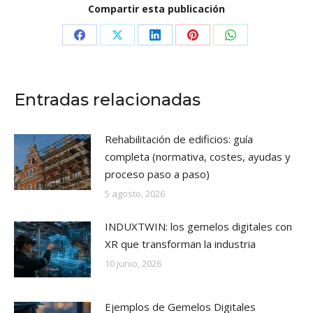
Compartir esta publicación
Share
Share
Share
Share
Share
on
on
on
on
on
Facebook
X
LinkedIn
Pinterest
WhatsApp
Entradas relacionadas
Rehabilitación de edificios: guía
completa (normativa, costes, ayudas y
proceso paso a paso)
5 agosto, 2026
INDUXTWIN: los gemelos digitales con
XR que transforman la industria
10 junio, 2026
Ejemplos de Gemelos Digitales