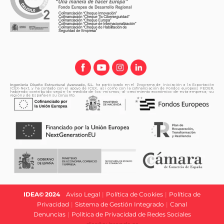
Ingeniería Diseño Estructural Avanzado, S.L.
ha participado en el Programa de Iniciación a la Exportación
ICEX-Next, y ha contado con el apoyo de ICEX, así como con la cofinanciación de Fondos europeos FEDER,
habiendo contribuido según la medida de los mismos, al crecimiento económico de esta empresa, su
región y de España en su conjunto.
IDEA© 2024
|
Aviso Legal
|
Política de Cookies
|
Política de
Privacidad
|
Sistema de Gestión Integrado
|
Canal
Denuncias
|
Política de Privacidad de Redes Sociales