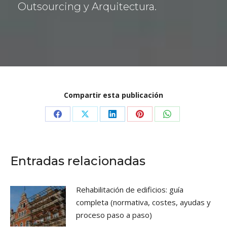
ó
Outsourcing y Arquitectura.
n
*
Compartir esta publicación
Share
Share
Share
Share
Share
on
on
on
on
on
Facebook
X
LinkedIn
Pinterest
WhatsApp
Entradas relacionadas
Rehabilitación de edificios: guía
completa (normativa, costes, ayudas y
proceso paso a paso)