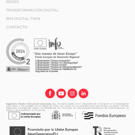
REDES
TRANSFORMACIÓN DIGITAL
BIM DIGITAL TWIN
CONTACTO
Ingeniería Diseño Estructural Avanzado, S.L.
ha participado en el Programa de Iniciación a la Exportación
ICEX-Next, y ha contado con el apoyo de ICEX, así como con la cofinanciación de Fondos europeos FEDER,
habiendo contribuido según la medida de los mismos, al crecimiento económico de esta empresa, su
región y de España en su conjunto.