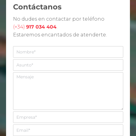
Contáctanos
No dudes en contactar por teléfono
(+34)
917 034 404
.
Estaremos encantados de atenderte.
N
o
m
A
b
s
r
u
M
e
n
e
*
t
n
o
s
*
a
j
e
E
m
p
E
r
m