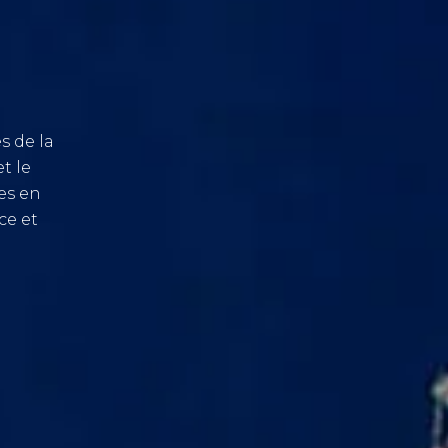
s de la
t le
res en
ce et