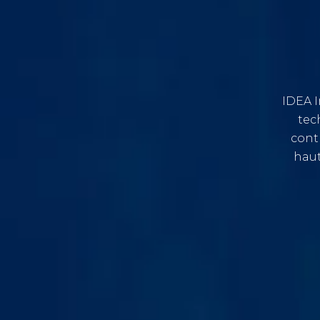
IDEA I
tec
contr
haut