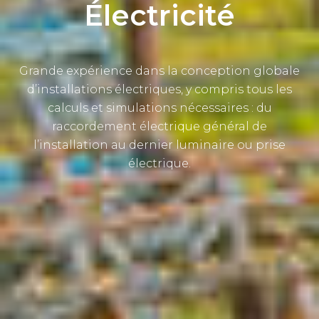
Électricité
Grande expérience dans la conception globale
d’installations électriques, y compris tous les
calculs et simulations nécessaires : du
raccordement électrique général de
l’installation au dernier luminaire ou prise
électrique.